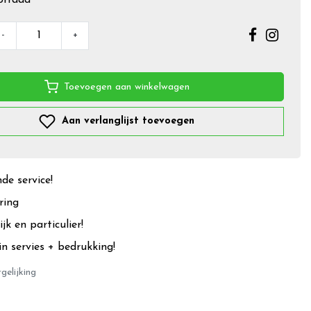
-
+
Toevoegen aan winkelwagen
Aan verlanglijst toevoegen
e service!
ring
jk en particulier!
in servies + bedrukking!
gelijking