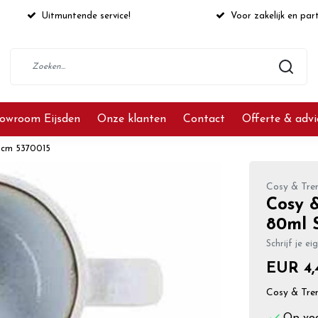
Uitmuntende service!
Voor zakelijk en part
owroom Eijsden
Onze klanten
Contact
Offerte & adv
5cm 5370015
Cosy & Tre
Cosy &
80ml 
Schrijf je ei
EUR 4,
Cosy & Tre
Op vo