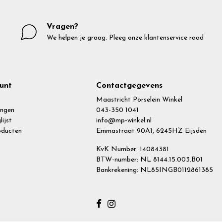
Vragen?
We helpen je graag. Pleeg onze klantenservice raad
unt
Contactgegevens
Maastricht Porselein Winkel
ingen
043-350 1041
lijst
info@mp-winkel.nl
roducten
Emmastraat 90A1, 6245HZ Eijsden
KvK Number: 14084381
BTW-number: NL 8144.15.003.B01
Bankrekening: NL85INGB0112861385