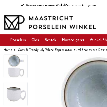
Bezoek onze nieuwe Winkel/Showroom in Eijsden
Porselein
Glas
Bestek
Horeca gerei
Winkel-Sh
Home
Cosy & Trendy Lily White Espressotas 80ml Stoneware D6xh