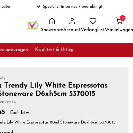
iculier!
Specialist in servies + bedrukking!
0
Showroom
Account
Verlanglijst
Winkelwagen
ies aanvragen
Kwaliteit & Uitleg
ndy
 Trendy Lily White Espressotas
Stoneware D6xh5cm 5370015
gen review
45
Excl. btw
ndy Lily White Espressotas 80ml Stoneware D6xh5cm 5370015
orraad