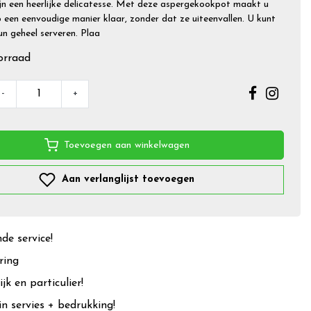
jn een heerlijke delicatesse. Met deze aspergekookpot maakt u
 een eenvoudige manier klaar, zonder dat ze uiteenvallen. U kunt
un geheel serveren. Plaa
orraad
-
+
Toevoegen aan winkelwagen
Aan verlanglijst toevoegen
e service!
ring
jk en particulier!
in servies + bedrukking!