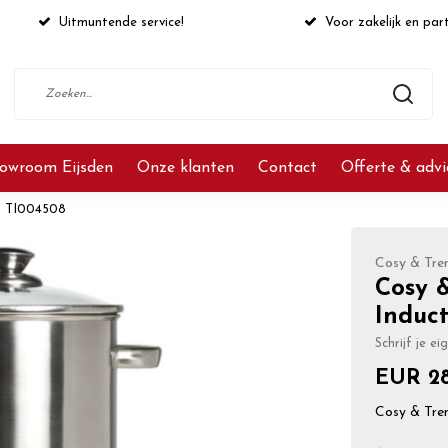
Uitmuntende service!
Voor zakelijk en part
owroom Eijsden
Onze klanten
Contact
Offerte & adv
el TI004508
Cosy & Tre
Cosy 
Induct
Schrijf je ei
EUR 28
Cosy & Tre