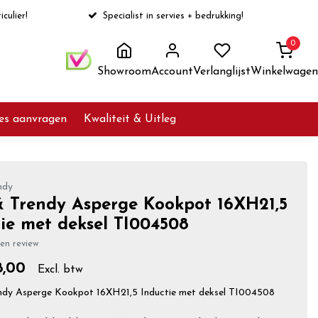
iculier!
Specialist in servies + bedrukking!
0
Showroom
Account
Verlanglijst
Winkelwagen
ies aanvragen
Kwaliteit & Uitleg
ndy
& Trendy Asperge Kookpot 16XH21,5
ie met deksel TI004508
gen review
,00
Excl. btw
ndy Asperge Kookpot 16XH21,5 Inductie met deksel TI004508