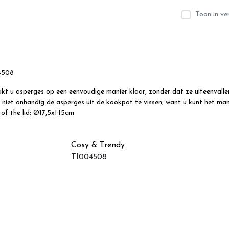
Toon in ver
4508
t u asperges op een eenvoudige manier klaar, zonder dat ze uiteenvallen
iet onhandig de asperges uit de kookpot te vissen, want u kunt het mand
 of the lid: Ø17,5xH5cm
Cosy & Trendy
TI004508