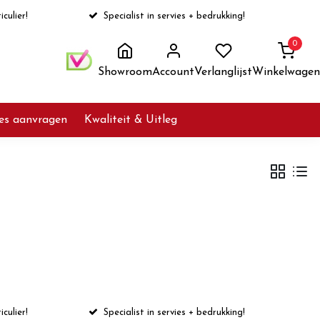
iculier!
Specialist in servies + bedrukking!
0
Showroom
Account
Verlanglijst
Winkelwagen
ies aanvragen
Kwaliteit & Uitleg
iculier!
Specialist in servies + bedrukking!