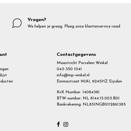
Vragen?
We helpen je graag. Pleeg onze klantenservice raad
unt
Contactgegevens
Maastricht Porselein Winkel
ingen
043-350 1041
lijst
info@mp-winkel.nl
roducten
Emmastraat 90A1, 6245HZ Eijsden
KvK Number: 14084381
BTW-number: NL 8144.15.003.B01
Bankrekening: NL85INGB0112861385