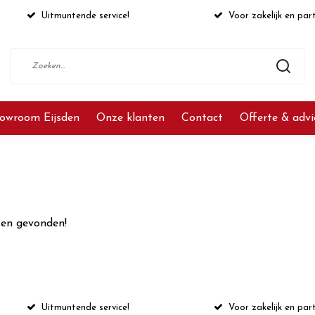
Uitmuntende service!
Voor zakelijk en part
owroom Eijsden
Onze klanten
Contact
Offerte & adv
en gevonden!
Uitmuntende service!
Voor zakelijk en part