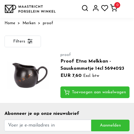
0
Home
Merken
proof
Filters
proof
Proof Etna Melkkan -
Sauskommetje 14cl 5694023
EUR 7,60
Excl. btw
Toevoegen aan winkelwagen
Abonneer je op onze nieuwsbrief
Aanmelden