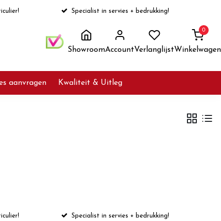
iculier!
Specialist in servies + bedrukking!
0
Showroom
Account
Verlanglijst
Winkelwagen
ies aanvragen
Kwaliteit & Uitleg
iculier!
Specialist in servies + bedrukking!