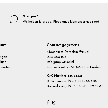
Vragen?
We helpen je graag. Pleeg onze klantenservice raad
unt
Contactgegevens
Maastricht Porselein Winkel
ingen
043-350 1041
lijst
info@mp-winkel.nl
roducten
Emmastraat 90A1, 6245HZ Eijsden
KvK Number: 14084381
BTW-number: NL 8144.15.003.B01
Bankrekening: NL85INGB0112861385